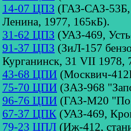
14-07 ЦПЗ
(ГАЗ-САЗ-53Б,
Ленина, 1977, 165кБ).
31-62 ЦПЗ
(УАЗ-469, Усть
91-37 ЦПЗ
(ЗиЛ-157 бензов
Курганинск, 31 VII 1978, 
43-68 ЦПИ
(Москвич-412И
75-70 ЦПИ
(ЗАЗ-968 "Зап
96-76 ЦПИ
(ГАЗ-М20 "Поб
67-37 ЦПК
(УАЗ-469, Кроп
79-23 ЦПЛ
(Иж-412, стани