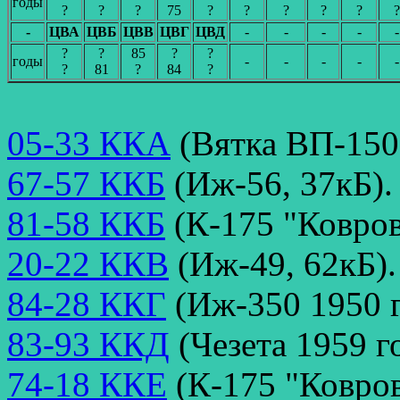
годы
?
?
?
75
?
?
?
?
?
?
-
ЦВА
ЦВБ
ЦВВ
ЦВГ
ЦВД
-
-
-
-
-
?
?
85
?
?
годы
-
-
-
-
-
?
81
?
84
?
05-33 ККА
(Вятка ВП-150,
67-57 ККБ
(Иж-56, 37кБ).
81-58 ККБ
(К-175 "Ковров
20-22 ККВ
(Иж-49, 62кБ).
84-28 ККГ
(Иж-350 1950 г
83-93 ККД
(Чезета 1959 го
74-18 ККЕ
(К-175 "Ковров