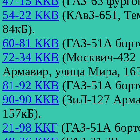
47-15 ККВ
(ГАЗ-63 фургон
54-22 ККВ
(КАвЗ-651, Тем
84кБ).
60-81 ККВ
(ГАЗ-51А борто
72-34 ККВ
(Москвич-432 1
Армавир, улица Мира, 165
81-92 ККВ
(ГАЗ-51А борто
90-90 ККВ
(ЗиЛ-127 Армав
157кБ).
21-98 ККГ
(ГАЗ-51А борто