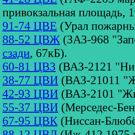
привокзальная площадь, 1
91-74 ЦВЕ
(Урал пожарный
88-52 ЦВЖ
(ЗАЗ-968 "Зап
сзади
, 67кБ).
60-81 ЦВЗ
(ВАЗ-2121 "Нив
38-77 ЦВИ
(ВАЗ-21011 "Жи
42-93 ЦВИ
(ВАЗ-2101 "Жи
55-37 ЦВИ
(Мерседес-Бен
67-95 ЦВК
(Ниссан-Блюбё
88-12 ЦВЛ
(Иж-412 1975 г