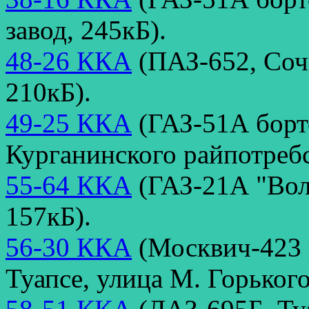
завод, 245кБ).
48-26 ККА
(ПАЗ-652, Соч
210кБ).
49-25 ККА
(ГАЗ-51А борто
Курганинского райпотребс
55-64 ККА
(ГАЗ-21А "Волг
157кБ).
56-30 ККА
(Москвич-423 
Туапсе, улица М. Горького