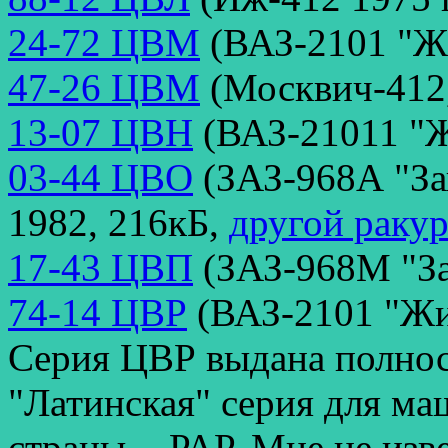
24-72 ЦВМ
(ВАЗ-2101 "Жи
47-26 ЦВМ
(Москвич-412,
13-07 ЦВН
(ВАЗ-21011 "Ж
03-44 ЦВО
(ЗАЗ-968А "За
1982, 216кБ,
другой ракур
17-43 ЦВП
(ЗАЗ-968М "За
74-14 ЦВР
(ВАЗ-2101 "Жиг
Серия ЦВР выдана полно
"Латинская" серия для м
страны, - РАР. Мне не из