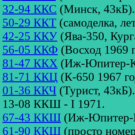
32-94 ККС
(Минск, 43кБ).
50-29 ККТ
(самоделка, лет
42-25 ККУ
(Ява-350, Кург
56-05 ККФ
(Восход 1969 г
81-47 ККХ
(Иж-Юпитер-К,
81-71 ККЦ
(К-650 1967 го
01-36 ККЧ
(Турист, 43кБ).
13-08 ККШ - I 1971.
67-43 ККШ
(Иж-Юпитер-К
61-90 ККЩ
(просто номер