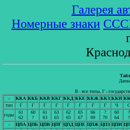
Галерея а
Номерные знаки
ССС
Краснод
Табл
Даны
В - все типы, Г - государс
-
ККА
ККБ
ККВ
ККГ
ККД
ККЕ
ККЖ
ККЗ
ККИ
К
тип
Г
Г
Г
Г
Г
Г
Г
Г
Ч
61
60
61
63
62
65
66
?
60
?
годы
62
?
63
65
65
67
69
70
64
?
-
ЦПА
ЦПБ
ЦПВ
ЦПГ
ЦПД
ЦПЕ
ЦПЖ
ЦПЗ
ЦПИ
Ц