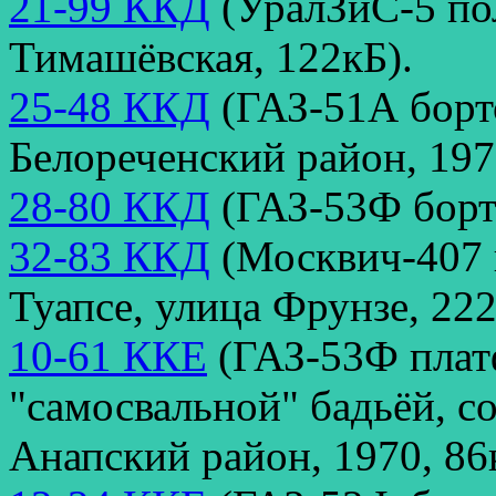
21-99 ККД
(УралЗиС-5 по
Тимашёвская, 122кБ).
25-48 ККД
(ГАЗ-51А борто
Белореченский район, 197
28-80 ККД
(ГАЗ-53Ф борто
32-83 ККД
(Москвич-407 
Туапсе, улица Фрунзе, 222
10-61 ККЕ
(ГАЗ-53Ф плат
"самосвальной" бадьёй, с
Анапский район, 1970, 86