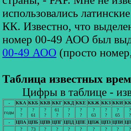
использовались латинские
КК. Известно, что выдел
номер 00-49 АОО был выд
00-49 АОО
(просто номер,
Таблица известных врем
Цифры в таблице - из
-
ККА
ККБ
ККВ
ККГ
ККД
ККЕ
ККЖ
ККЗ
ККИ
К
?
?
?
61
?
?
?
?
?
?
годы
?
61
?
?
?
?
63
?
65
?
-
ЦПА
ЦПБ
ЦПВ
ЦПГ
ЦПД
ЦПЕ
ЦПЖ
ЦПЗ
ЦПИ
Ц
?
73
?
?
?
?
?
?
?
?