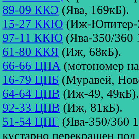
89-09 ККЭ
(Ява, 169кБ).
15-27 ККЮ
(Иж-Юпитер-2К
97-11 ККЮ
(Ява-350/360 1
61-80 ККЯ
(Иж, 68кБ).
66-66 ЦПА
(мотономер на
16-79 ЦПБ
(Муравей, Ново
64-64 ЦПВ
(Иж-49, 49кБ).
92-33 ЦПВ
(Иж, 81кБ).
51-54 ЦПГ
(Ява-350/360 1
кустарно перекрашен под