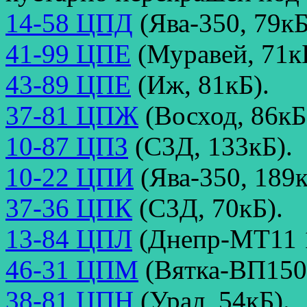
14-58 ЦПД
(Ява-350, 79кБ
41-99 ЦПЕ
(Муравей, 71к
43-89 ЦПЕ
(Иж, 81кБ).
37-81 ЦПЖ
(Восход, 86кБ
10-87 ЦПЗ
(С3Д, 133кБ).
10-22 ЦПИ
(Ява-350, 189к
37-36 ЦПК
(С3Д, 70кБ).
13-84 ЦПЛ
(Днепр-МТ11 1
46-31 ЦПМ
(Вятка-ВП150
38-81 ЦПН
(Урал, 54кБ).