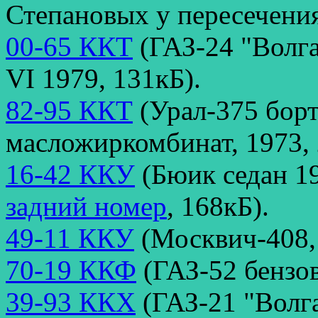
Степановых у пересечения
00-65 ККТ
(ГАЗ-24 "Волга
VI 1979, 131кБ).
82-95 ККТ
(Урал-375 бор
масложиркомбинат, 1973, 
16-42 ККУ
(Бюик седан 19
задний номер
, 168кБ).
49-11 ККУ
(Москвич-408,
70-19 ККФ
(ГАЗ-52 бензов
39-93 ККХ
(ГАЗ-21 "Волга