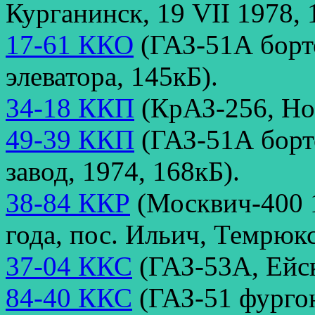
Курганинск, 19 VII 1978, 
17-61 ККО
(ГАЗ-51А борт
элеватора, 145кБ).
34-18 ККП
(КрАЗ-256, Нов
49-39 ККП
(ГАЗ-51А борт
завод, 1974, 168кБ).
38-84 ККР
(Москвич-400 1
года, пос. Ильич, Темрюк
37-04 ККС
(ГАЗ-53А, Ейск
84-40 ККС
(ГАЗ-51 фургон