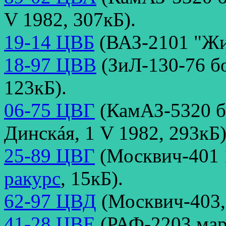
V 1982, 307кБ).
19-14 ЦВБ
(ВАЗ-2101 "Жиг
18-97 ЦВВ
(ЗиЛ-130-76 бо
123кБ).
06-75 ЦВГ
(КамАЗ-5320 бо
Динскáя, 1 V 1982, 293кБ)
25-89 ЦВГ
(Москвич-401 1
ракурс
, 15кБ).
62-97 ЦВД
(Москвич-403,
41-28 ЦВЕ
(РАФ-2203 мар