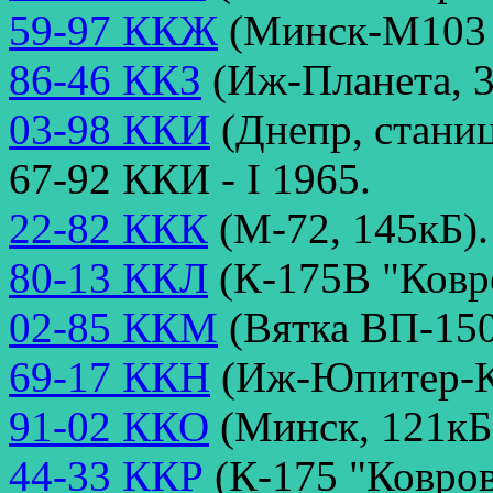
59-97 ККЖ
(Минск-М103 1
86-46 ККЗ
(Иж-Планета, 3
03-98 ККИ
(Днепр, станиц
67-92 ККИ - I 1965.
22-82 ККК
(М-72, 145кБ).
80-13 ККЛ
(К-175В "Ковро
02-85 ККМ
(Вятка ВП-150
69-17 ККН
(Иж-Юпитер-К,
91-02 ККО
(Минск, 121кБ
44-33 ККР
(К-175 "Ковров