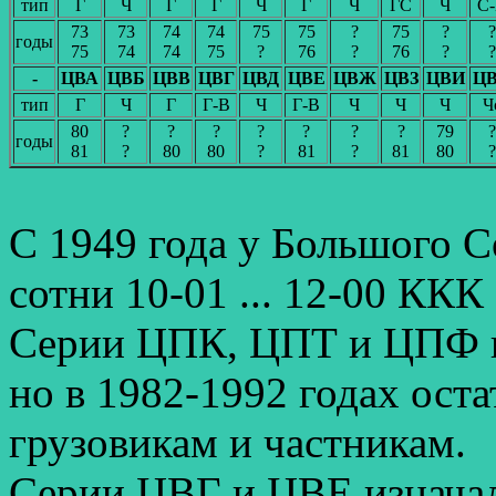
тип
Г
Ч
Г
Г
Ч
Г
Ч
ГС
Ч
С
73
73
74
74
75
75
?
75
?
?
годы
75
74
74
75
?
76
?
76
?
?
-
ЦВА
ЦВБ
ЦВВ
ЦВГ
ЦВД
ЦВЕ
ЦВЖ
ЦВЗ
ЦВИ
Ц
тип
Г
Ч
Г
Г-В
Ч
Г-В
Ч
Ч
Ч
Ч
80
?
?
?
?
?
?
?
79
?
годы
81
?
80
80
?
81
?
81
80
?
С 1949 года у Большого 
сотни 10-01 ... 12-00 ККК
Серии ЦПК, ЦПТ и ЦПФ и
но в 1982-1992 годах оста
грузовикам и частникам.
Серии ЦВГ и ЦВЕ изначал