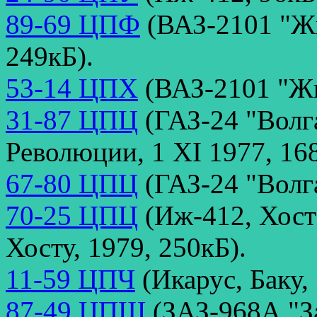
89-69 ЦПФ
(ВАЗ-2101 "Жи
249кБ).
53-14 ЦПХ
(ВАЗ-2101 "Жи
31-87 ЦПЦ
(ГАЗ-24 "Волг
Революции, 1 XI 1977, 16
67-80 ЦПЦ
(ГАЗ-24 "Волга
70-25 ЦПЦ
(Иж-412, Хост
Хосту, 1979, 250кБ).
11-59 ЦПЧ
(Икарус, Баку,
87-49 ЦПШ
(ЗАЗ-968А "За