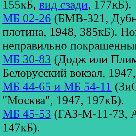
155кБ,
вид сзади
, 177кБ).
МБ 02-26
(БМВ-321, Дубн
плотина, 1948, 385кБ). Н
неправильно покрашенны
МБ 30-83
(Додж или Плим
Белорусский вокзал, 1947,
МБ 44-65 и МБ 54-11
(ЗиС
"Москва", 1947, 197кБ).
МБ 45-53
(ГАЗ-М-11-73, А
147кБ).