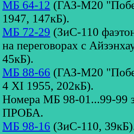
МБ 64-12
(ГАЗ-М20 "Побед
1947, 147кБ).
МБ 72-29
(ЗиС-110 фаэтон
на переговорах с Айзэнхау
45кБ).
МБ 88-66
(ГАЗ-М20 "Побед
4 XI 1955, 202кБ).
Номера МБ 98-01...99-99
ПРОБА.
МБ 98-16
(ЗиС-110, 39кБ)