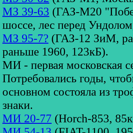
МЗ 39-63
(ГАЗ-М20 "Побе
шоссе, лес перед Ундолом,
МЗ 95-7?
(ГАЗ-12 ЗиМ, ра
раньше 1960, 123кБ).
МИ - первая московская с
Потребовались годы, чтоб
основном состояла из тр
знаки.
МИ 20-77
(Horch-853, 85к
МИ 54-13
(FIAT-1100, 195