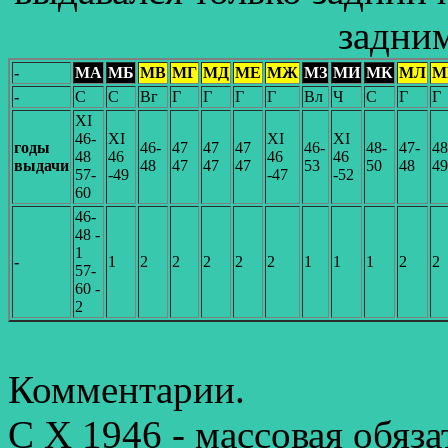
задни
-
МА
МБ
МВ
МГ
МД
МЕ
МЖ
МЗ
МИ
МК
МЛ
М
-
С
С
Вг
Г
Г
Г
Г
Вл
Ч
С
Г
Г
XI
46-
XI
XI
XI
годы
46-
47
47
47
46-
48-
47-
48
48
46
46
46
выдачи
48
47
47
47
53
50
48
49
57-
-49
-47
-52
60
46-
48 -
1
-
1
2
2
2
2
2
1
1
1
2
2
57-
60 -
2
Комментарии.
С X 1946 - массовая обяз