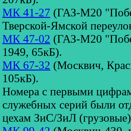
МК 41-27
(ГАЗ-М20 "Побед
Тверской-Ямской переулок
МК 47-02
(ГАЗ-М20 "Побед
1949, 65кБ).
МК 67-32
(Москвич, Красн
105кБ).
Номера с первыми цифрам
служебных серий были о
цехам ЗиС/ЗиЛ (грузовые
МК 99-42
(Москвич-430, 